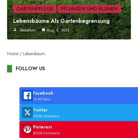
GARTENPFLEGE
PFLANZEN UND BLUMEN
Lebensbäume Als Gartenbegrenzung
Redaktion
Aug. 8, 2022
Home
Lebensbaum
FOLLOW US
Facebook
1.5 M Fans
Twitter
500K Followers
Pinterest
800K Followers