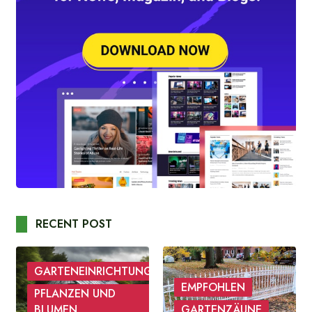
RECENT POST
GARTENEINRICHTUNG
EMPFOHLEN
PFLANZEN UND
BLUMEN
GARTENZÄUNE