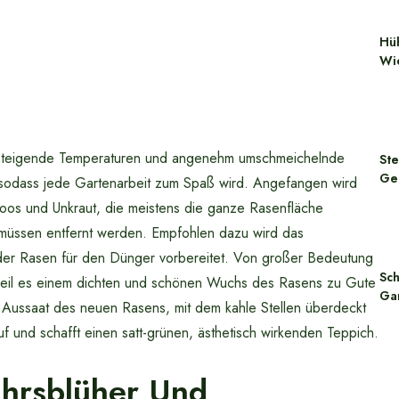
Hü
Wi
teigende Temperaturen und angenehm umschmeichelnde
St
Ge
 sodass jede Gartenarbeit zum Spaß wird. Angefangen wird
oos und Unkraut, die meistens die ganze Rasenfläche
 müssen entfernt werden. Empfohlen dazu wird das
t der Rasen für den Dünger vorbereitet. Von großer Bedeutung
Sc
 weil es einem dichten und schönen Wuchs des Rasens zu Gute
Gar
e Aussaat des neuen Rasens, mit dem kahle Stellen überdeckt
und schafft einen satt-grünen, ästhetisch wirkenden Teppich.
ahrsblüher Und