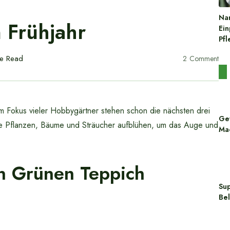
Nar
 Frühjahr
Ein
Pfl
te Read
2
Comment
 Im Fokus vieler Hobbygärtner stehen schon die nächsten drei
Ge
 Pflanzen, Bäume und Sträucher aufblühen, um das Auge und
Mac
n Grünen Teppich
Sup
Be