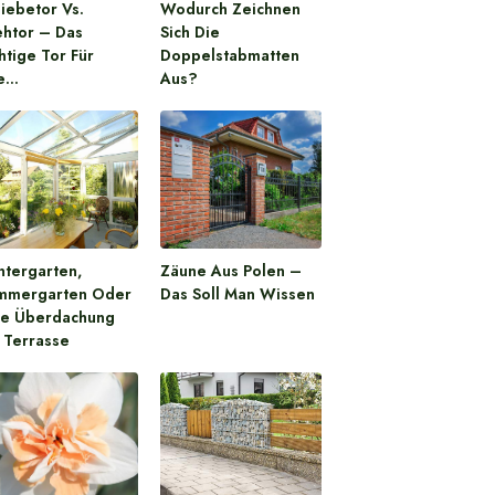
iebetor Vs.
Wodurch Zeichnen
ehtor – Das
Sich Die
htige Tor Für
Doppelstabmatten
re…
Aus?
ntergarten,
Zäune Aus Polen –
mmergarten Oder
Das Soll Man Wissen
re Überdachung
 Terrasse